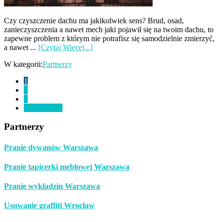
Czy czyszczenie dachu ma jakikolwiek sens? Brud, osad,
zanieczyszczenia a nawet mech jaki pojawił się na twoim dachu, to
zapewne problem z którym nie potrafisz się samodzielnie zmierzyć,
a nawet ...
[Czytaj Więcej...]
W kategorii:
Partnerzy
Idź
1
do
Idź
2
strony
do
Idź
3
strony
do
Go
Next Page »
strony
to
Pierwszy
Partnerzy
Sidebar
Pranie dywanów Warszawa
Pranie tapicerki meblowej Warszawa
Pranie wykładzin Warszawa
Usuwanie graffiti Wrocław