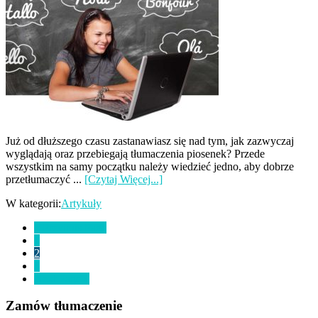
Już od dłuższego czasu zastanawiasz się nad tym, jak zazwyczaj
wyglądają oraz przebiegają tłumaczenia piosenek? Przede
wszystkim na samy początku należy wiedzieć jedno, aby dobrze
przetłumaczyć ...
[Czytaj Więcej...]
W kategorii:
Artykuły
Go
«
Previous Page
Idź
to
1
do
Idź
2
strony
do
Idź
3
strony
do
Go
Next Page »
strony
to
Pierwszy
Zamów tłumaczenie