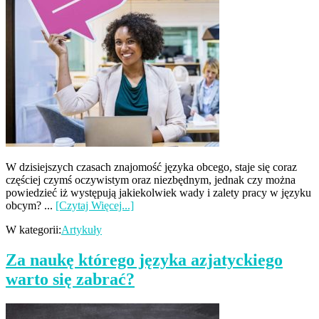
W dzisiejszych czasach znajomość języka obcego, staje się coraz
częściej czymś oczywistym oraz niezbędnym, jednak czy można
powiedzieć iż występują jakiekolwiek wady i zalety pracy w języku
obcym? ...
[Czytaj Więcej...]
W kategorii:
Artykuły
Za naukę którego języka azjatyckiego
warto się zabrać?