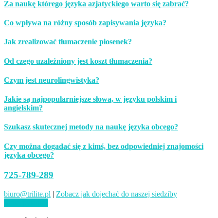
Za naukę którego języka azjatyckiego warto się zabrać?
Co wpływa na różny sposób zapisywania języka?
Jak zrealizować tłumaczenie piosenek?
Od czego uzależniony jest koszt tłumaczenia?
Czym jest neurolingwistyka?
Jakie są najpopularniejsze słowa, w języku polskim i
angielskim?
Szukasz skutecznej metody na naukę języka obcego?
Czy można dogadać się z kimś, bez odpowiedniej znajomości
języka obcego?
725-789-289
biuro@trilite.pl
|
Zobacz jak dojechać do naszej siedziby
Masz pytania?